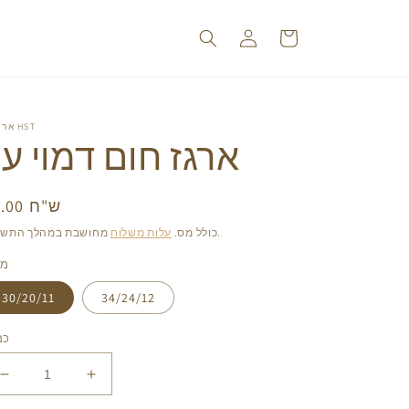
עגלה
התחברות
אריזות HST
ארגז חום דמוי ע
12.00 ש"ח
מחי
רג
מחושבת במהלך התשלום.
כולל מס.
עלות משלוח
מי
30/20/11
34/24/12
כמ
הגדל
הפחת
את
את