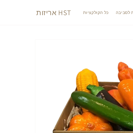
דלג
לתוכן
אריזות HST
ת לסביבה
כל הקולקציות
דלג
למידע
על
מוצרים