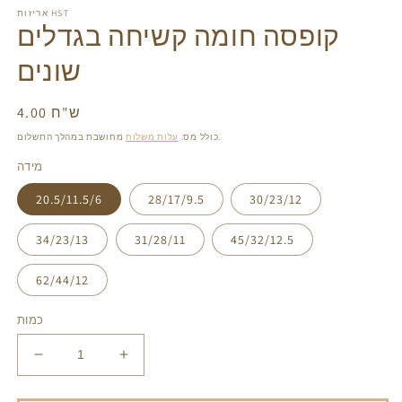
gallery
ga
אריזות HST
view
v
קופסה חומה קשיחה בגדלים
שונים
4.00 ש"ח
מחיר
רגיל
מחושבת במהלך התשלום.
כולל מס.
עלות משלוח
מידה
20.5/11.5/6
28/17/9.5
30/23/12
34/23/13
31/28/11
45/32/12.5
62/44/12
כמות
הגדל
הפחת
את
את
הכמות
הכמות