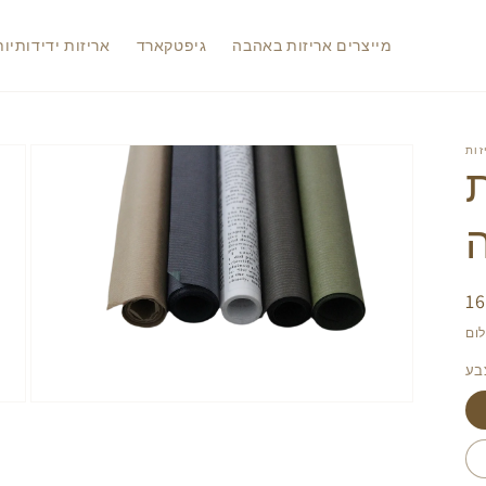
מייצרים אריזות באהבה
גיפטקארד
אריזות ידידותיו
ת
ר
יל
בע
Open
media
2
in
gallery