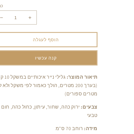
כמ
הגדל
הפחת
את
את
הכמות
הכמות
עבור
עבור
הוסף לעגלה
גליל
גליל
נייר
נייר
בכמות
בכמות
קנה עכשיו
גדולה
גדולה
תיאור המוצר:
גלילי נייר איכות
(בערך 200 מטרים, הולך כאמור לפי משקל ולא 
מטרים ספורים)
צבעים:
ירוק כהה, שחור, עיתון, כחול כהה, חום
טבעי
מידה:
רוחב 70 ס"מ