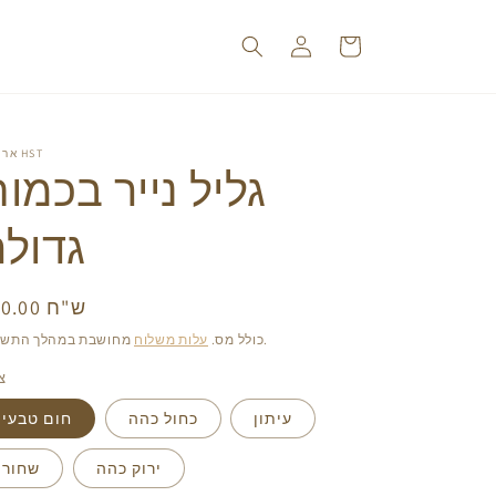
עגלה
התחברות
אריזות HST
גליל נייר בכמו
גדולה
160.00 ש"ח
מחי
רג
מחושבת במהלך התשלום.
כולל מס.
עלות משלוח
צ
עיתון
כחול כהה
חום טבעי
ירוק כהה
שחור