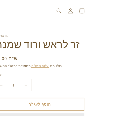
עגלה
התחברות
אריזות HST
זר לראש ורוד שמנת
20.00 ש"ח
מחי
רג
מחושבת במהלך התשלום.
כולל מס.
עלות משלוח
כמ
הגדל
הפחת
את
את
הכמות
הכמות
עבור
עבור
הוסף לעגלה
זר
זר
לראש
לראש