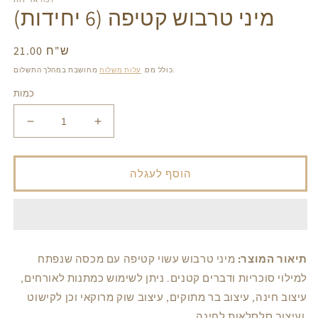
1
מיני טרבוש קטיפה (6 יחידות)
in
gallery
view
21.00 ש"ח
מחיר
רגיל
מחושבת במהלך התשלום.
כולל מס.
עלות משלוח
כמות
הגדל
הפחת
את
את
הכמות
הכמות
עבור
עבור
הוסף לעגלה
מיני
מיני
טרבוש
טרבוש
קטיפה
קטיפה
(6
(6
יחידות)
יחידות)
תיאור המוצר:
מיני טרבוש עשוי קטיפה עם מכסה שנפתח
למילוי סוכריות ודברים קטנים. ניתן לשימוש כמתנות לאורחים,
עיצוב חינה, עיצוב בר מתוקים, עיצוב שוק מרוקאי וכן לקישוט
ועיצוב סלסלאות לחינה