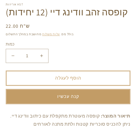
gallery
ga
אריזות HST
view
v
קופסה זהב וודינג דיי (12 יחידות)
22.00 ש"ח
מחיר
רגיל
מחושבת במהלך התשלום.
כולל מס.
עלות משלוח
כמות
הגדל
הפחת
את
את
הכמות
הכמות
עבור
עבור
הוסף לעגלה
קופסה
קופסה
זהב
זהב
וודינג
וודינג
קנה עכשיו
דיי
דיי
(12
(12
יחידות)
יחידות)
תיאור המוצר:
קופסה מעוטרת מתקפלת עם כיתוב וודינג דיי.
ניתן להכניס סוכריות קטנות ולתת מתנה לאורחים