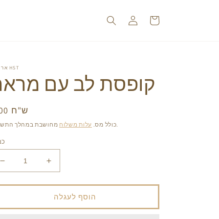
עגלה
התחברות
אריזות HST
קופסת לב עם מראה
8.00 ש"ח
מחי
רג
מחושבת במהלך התשלום.
כולל מס.
עלות משלוח
כמ
הגדל
הפחת
את
את
הכמות
הכמות
עבור
עבור
הוסף לעגלה
קופסת
קופסת
לב
לב