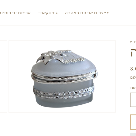
מייצרים אריזות באהבה
גיפטקארד
אריזות ידידותיו
ר
יל
ות
Open
media
2
in
gallery