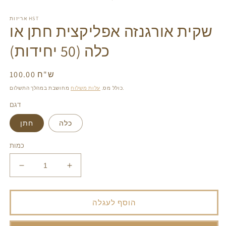
in
in
ga
gallery
v
אריזות HST
view
שקית אורגנזה אפליקצית חתן או
כלה (50 יחידות)
100.00 ש"ח
מחיר
רגיל
מחושבת במהלך התשלום.
כולל מס.
עלות משלוח
דגם
כלה
חתן
כמות
הגדל
הפחת
את
את
הכמות
הכמות
עבור
עבור
הוסף לעגלה
שקית
שקית
אורגנזה
אורגנזה