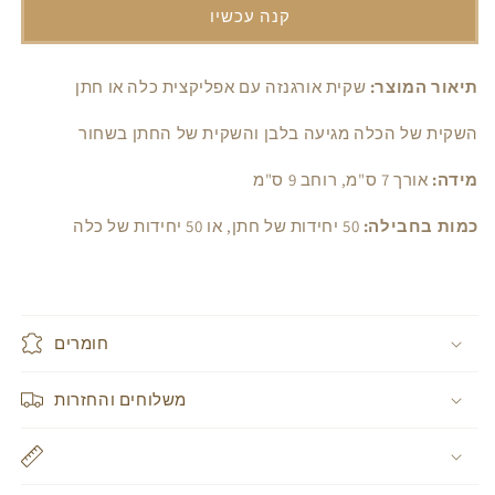
אפליקצית
אפליקצית
קנה עכשיו
חתן
חתן
או
או
כלה
כלה
תיאור המוצר:
שקית אורגנזה עם אפליקצית כלה או חתן
(50
(50
יחידות)
יחידות)
השקית של הכלה מגיעה בלבן והשקית של החתן בשחור
מידה:
אורך 7 ס"מ, רוחב 9 ס"מ
כמות בחבילה:
50 יחידות של חתן, או 50 יחידות של כלה
חומרים
משלוחים והחזרות