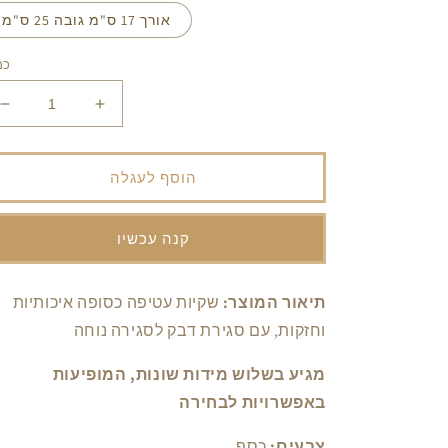
אורך 17 ס"מ גובה 25 ס"מ
כמ
הגדל
הפחת
את
את
הכמות
הכמות
עבור
עבור
הוסף לעגלה
שקית
שקית
כסופה
כסופה
עם
עם
קנה עכשיו
פס
פס
דבק
דבק
תיאור המוצר:
שקיות עטיפה כסופה איכותיות
וחזקות, עם סגירת דבק לסגירה נוחה
מגיע בשלוש מידות שונות, המופיעות
באפשרויות לבחירה
צבעים:
כסף