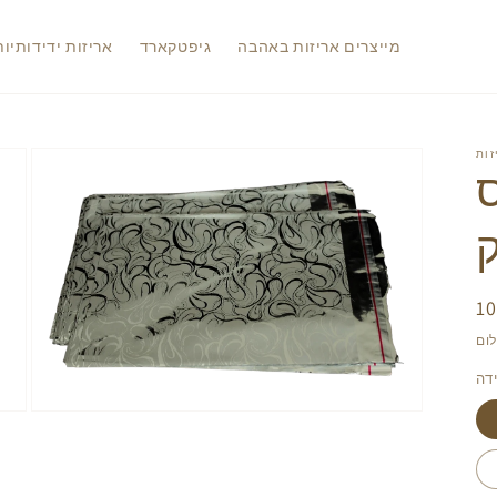
מייצרים אריזות באהבה
גיפטקארד
אריזות ידידותיו
ר
יל
דה
Open
media
2
in
gallery