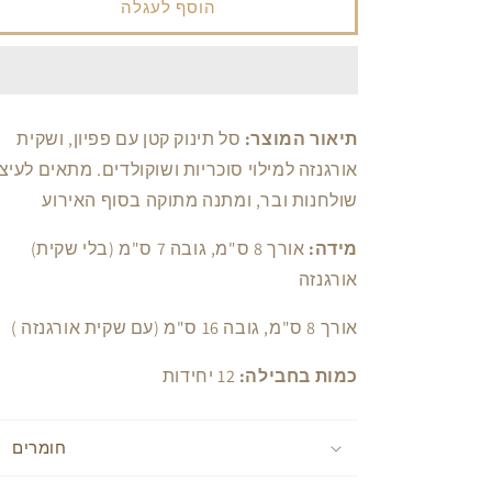
עבור
עבור
הוסף לעגלה
תיק
תיק
בד
בד
תכלת
תכלת
תינוק
תינוק
(12
(12
תיאור המוצר:
סל תינוק קטן עם פפיון, ושקית
יחידות)
יחידות)
אורגנזה למילוי סוכריות ושוקולדים. מתאים לעיצ
שולחנות ובר, ומתנה מתוקה בסוף האירוע
מידה:
אורך 8 ס"מ, גובה 7 ס"מ (בלי שקית
(
אורגנזה
( אורך 8 ס"מ, גובה 16 ס"מ (עם שקית אורגנזה
כמות בחבילה:
12 יחידות
חומרים