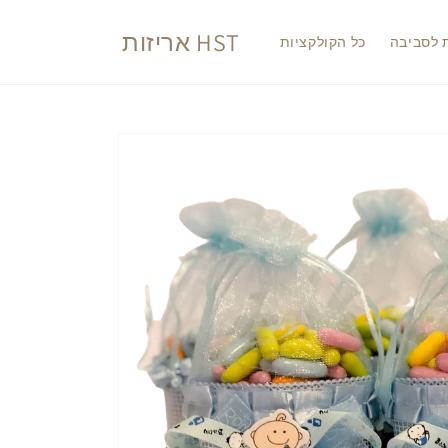
דלג
לתוכן
אריזות HST
ת לסביבה
כל הקולקציות
דלג
למידע
על
מוצרים