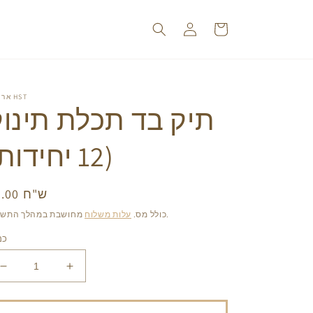
עגלה
התחברות
אריזות HST
תיק בד תכלת תינוק
(12 יחידות)
36.00 ש"ח
מחי
רג
מחושבת במהלך התשלום.
כולל מס.
עלות משלוח
כמ
הגדל
הפחת
את
את
הכמות
הכמות