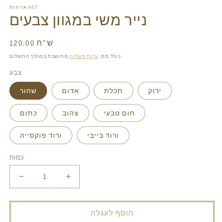
gallery
ga
אריזות HST
view
v
נייר משי במגוון צבעים
120.00 ש"ח
מחיר
רגיל
מחושבת במהלך התשלום.
כולל מס.
עלות משלוח
צבע
ירוק
תכלת
אדום
שחור
חום טבעי
צהוב
כתום
ורוד בייבי
ורוד פוקסייה
כמות
הגדל
הפחת
את
את
הכמות
הכמות
עבור
עבור
הוסף לעגלה